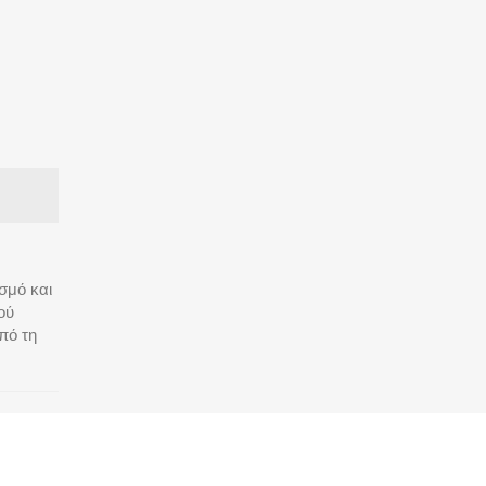
σμό και
ού
πό τη